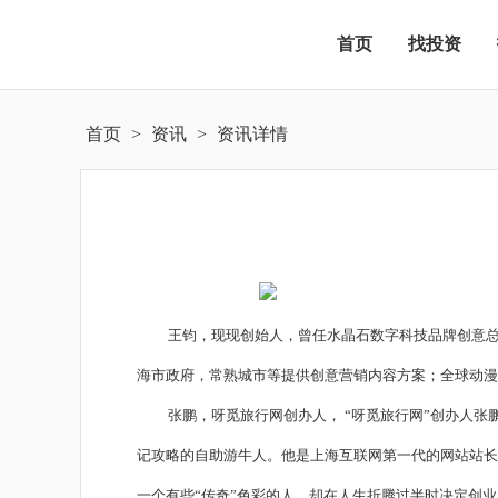
首页
找投资
首页
>
资讯
>
资讯详情
王钧，现现创始人，曾任水晶石数字科技品牌创意
海市政府，常熟城市等提供创意营销内容方案；全球动
张鹏，呀觅旅行网创办人， “呀觅旅行网”创办人
记攻略的自助游牛人。他是上海互联网第一代的网站站长
一个有些“传奇”色彩的人，却在人生折腾过半时决定创