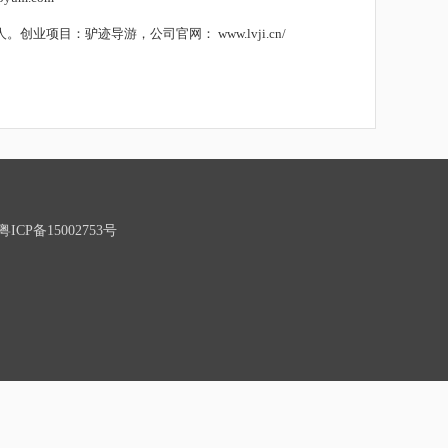
人。创业项目：驴迹导游，公司官网：
www.lvji.cn/
P备15002753号