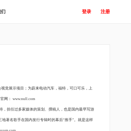
我们
登录
注册
会视觉展示项目；为蔚来电动汽车，福特，可口可乐，上
司官网：
www.null.com
主持，担任过多家媒体的策划、撰稿人，也是国内最早写游
地著名歌手在国内发行专辑时的幕后“推手”。就是这样
ipyum.com