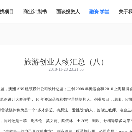
找项目
商业计划书
面谈投资人
融资 学堂
关于
旅游创业人物汇总（八）
2018-11-28 23:21:55
总监，澳洲
ANS
建筑设计公司设计总监；主创
2008
年奥运会和
2010
上海世博
漫原创设计大赛评委，
10
年资深品牌和数字营销制片人。创业项目：现现，公
张鹏曾被媒体称为是一个“多才多艺、有想法、爱挑战”的人，曾做过教师、电台
，同时还是王菲、周杰伦、莫文蔚、蔡依林、王力宏、刘欢、孙楠等诸多两岸三
业，“去做另一些自己喜欢的事情”。创业项目：呀觅旅行网，公司官网：
www.tr