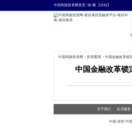
中国风险投资网首页
|
收 藏
【
分站
】
首页
资讯
找项目
中国风险投资网
>
投资要闻
> 中国金融改革锁
中国金融改革锁
关于我们
会员服务
中国-深圳 中国