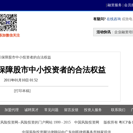
|
融资服务
|
会员
有疑问?
在线咨询
或致电 0
活动快讯
：
企业融资培
添加微信关注
找资金
风投活动
基金中心
天使联盟
应保障股市中小投资者的合法权益
保障股市中小投资者的合法权益
2011年01月10日 01:52
[
打印本稿
]
加盟代理
诚聘英才
常见问题
留言反馈
投资人服务
联系我们
风险投资网--风险投资的门户网站 1999 - 2015 中国风险投资网 版权所有 粤ICP备15
中国风险投资网法律顾问由
广东创晖律师事务所
独家提供