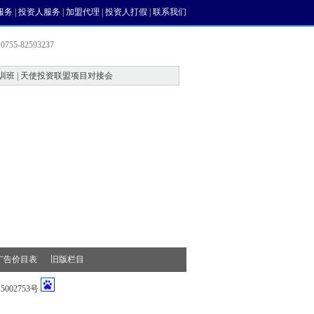
服务
|
投资人服务
|
加盟代理
|
投资人打假
|
联系我们
755-82593237
训班 | 天使投资联盟项目对接会
会员中心
风投论坛
广告价目表
旧版栏目
002753号