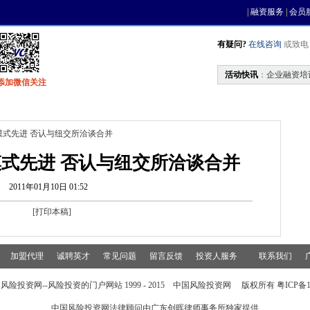
|
融资服务
|
会员
有疑问?
在线咨询
或致电 0
活动快讯
：
企业融资培
添加微信关注
找资金
风投活动
基金中心
天使联盟
模式先进 否认与纽交所洽谈合并
式先进 否认与纽交所洽谈合并
2011年01月10日 01:52
[
打印本稿
]
加盟代理
诚聘英才
常见问题
留言反馈
投资人服务
联系我们
风险投资网--风险投资的门户网站 1999 - 2015 中国风险投资网 版权所有 粤ICP备15
中国风险投资网法律顾问由
广东创晖律师事务所
独家提供