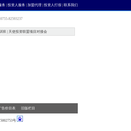
服务
|
投资人服务
|
加盟代理
|
投资人打假
|
联系我们
755-82593237
训班 | 天使投资联盟项目对接会
会员中心
风投论坛
广告价目表
旧版栏目
002753号