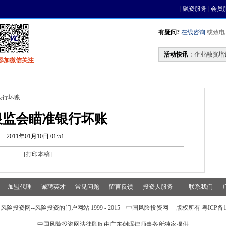
|
融资服务
|
会员
有疑问?
在线咨询
或致电 0
活动快讯
：
企业融资培
添加微信关注
找资金
风投活动
基金中心
天使联盟
银行坏账
银监会瞄准银行坏账
2011年01月10日 01:51
[
打印本稿
]
加盟代理
诚聘英才
常见问题
留言反馈
投资人服务
联系我们
风险投资网--风险投资的门户网站 1999 - 2015 中国风险投资网 版权所有 粤ICP备15
中国风险投资网法律顾问由
广东创晖律师事务所
独家提供