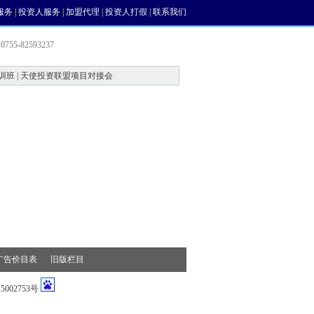
服务
|
投资人服务
|
加盟代理
|
投资人打假
|
联系我们
755-82593237
训班 | 天使投资联盟项目对接会
会员中心
风投论坛
广告价目表
旧版栏目
002753号